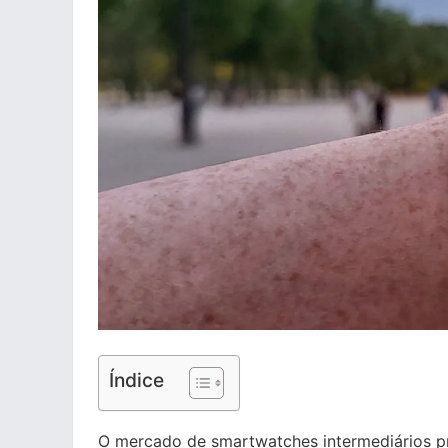
Índice
O mercado de smartwatches intermediários p