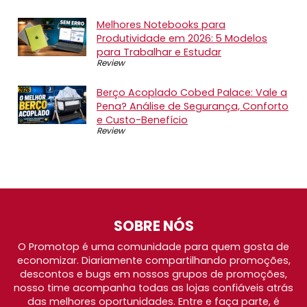
Melhores Notebooks para
Produtividade em 2026: 5 Modelos
para Trabalhar e Estudar
Review
Berço Acoplado Cobed Palace: Vale a
Pena? Análise de Segurança, Conforto
e Custo-Benefício
Review
SOBRE NÓS
O Promotop é uma comunidade para quem gosta de
economizar. Diariamente compartilhando promoções,
descontos e bugs em nossos grupos de promoções,
nosso time acompanha todas as lojas confiáveis atrás
das melhores oportunidades. Entre e faça parte, é