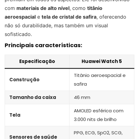
com
materiais de alto nível
, como
titânio
aeroespacial
e
tela de cristal de safira
, oferecendo
não só durabilidade, mas também um visual
sofisticado.
Principais características:
Especificação
Huawei Watch 5
Titânio aeroespacial e
Construção
safira
Tamanho da caixa
46 mm
AMOLED esférica com
Tela
3.000 nits de brilho
PPG, ECG, SpO2, SCG,
Sensores de saúde