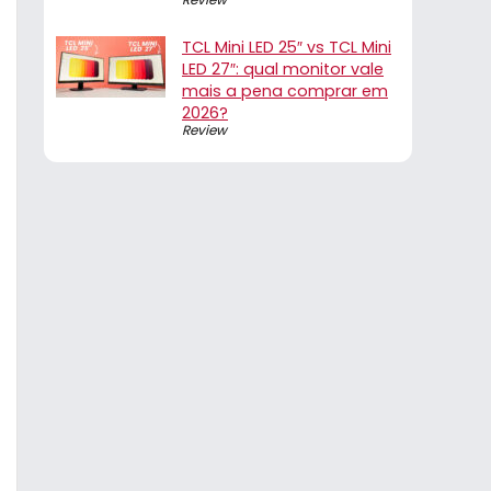
TCL Mini LED 25″ vs TCL Mini
LED 27″: qual monitor vale
mais a pena comprar em
2026?
Review