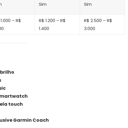
m
Sim
Sim
 1.000 – R$
R$ 1.200 – R$
R$ 2.500 – R$
00
1.400
3.000
brilho
s
sic
 smartwatch
tela touch
lusive Garmin Coach