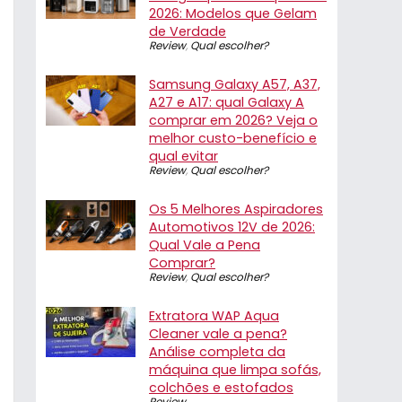
2026: Modelos que Gelam
de Verdade
Review
,
Qual escolher?
Samsung Galaxy A57, A37,
A27 e A17: qual Galaxy A
comprar em 2026? Veja o
melhor custo-benefício e
qual evitar
Review
,
Qual escolher?
Os 5 Melhores Aspiradores
Automotivos 12V de 2026:
Qual Vale a Pena
Comprar?
Review
,
Qual escolher?
Extratora WAP Aqua
Cleaner vale a pena?
Análise completa da
máquina que limpa sofás,
colchões e estofados
Review