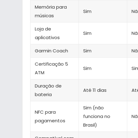
Memória para
Sim
Nã
músicas
Loja de
Sim
Nã
aplicativos
Garmin Coach
Sim
Nã
Certificação 5
Sim
Si
ATM
Duração de
Até 11 dias
At
bateria
Sim (não
NFC para
funciona no
Nã
pagamentos
Brasil)