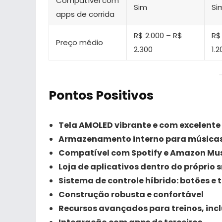
Compatível com
Sim
Si
apps de corrida
R$ 2.000 – R$
R$
Preço médio
2.300
1.2
Pontos Positivos
Tela AMOLED vibrante e com excelente 
Armazenamento interno para música
Compatível com Spotify e Amazon Mu
Loja de aplicativos dentro do próprio
Sistema de controle híbrido: botões e 
Construção robusta e confortável
Recursos avançados para treinos, inc