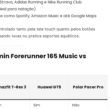
trava, Adidas Running e Nike Running Club
ideal para natação)
ps como Spotify, Amazon Music e até Google Maps
ntrolado tanto pela tela touch quanto pelos botões
usando luvas ou pratica esportes aquáticos.
in Forerunner 165 Music vs
azfit T-Rex 3
Huawei GT5
Polar Pacer Pro
m
Sim
Não