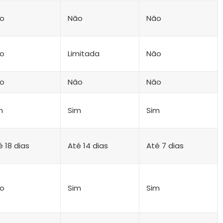
o
Não
Não
o
Limitada
Não
o
Não
Não
m
Sim
Sim
é 18 dias
Até 14 dias
Até 7 dias
o
Sim
Sim