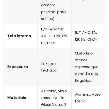
câmera
principal para
selfies)
6,9″ Dynamic
6,7″ AMOLED,
Tela interna
AMOLED 2X, 120
120 Hz, QHD+
Hz, FHD+
Muito fino,
menos
13,7 mm
Espessura
espesso que
fechado
a média dos
flagships
Alumínio, vidro
Alumínio, vidro
Materiais
fosco, Gorilla
fosco
Glass Victus 2