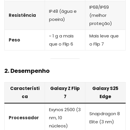
IP68/IP69
IP48 (água e
Resistência
(melhor
poeira)
proteção)
~ 1 g a mais
Mais leve que
Peso
que o Flip 6
o Flip 7
2. Desempenho
Característi
Galaxy Z Flip
Galaxy S25
ca
7
Edge
Exynos 2500 (3
Snapdragon 8
Processador
nm, 10
Elite (3 nm)
núcleos)