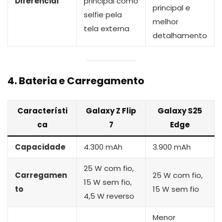
Diferencial
principal como
principal e
selfie pela
melhor
tela externa
detalhamento
4. Bateria e Carregamento
Característi
Galaxy Z Flip
Galaxy S25
ca
7
Edge
Capacidade
4.300 mAh
3.900 mAh
25 W com fio,
Carregamen
25 W com fio,
15 W sem fio,
to
15 W sem fio
4,5 W reverso
Menor