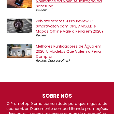
Novidades da Nova Atualização da
Samsung
Review
Zeblaze Stratos 4 Pro Review: O
Smartwatch com GPS, AMOLED e
Mapas Offline Vale a Pena em 2026?
Review
Melhores Purificadores de Água em
2026: 5 Modelos Que Valem a Pena
Comprar
Review
,
Qual escolher?
SOBRE NÓS
O Promotop é uma comunidade para quem gosta de
economizar. Diariamente compartilhando promoções,
descontos e bugs em nossos grupos de promoções,