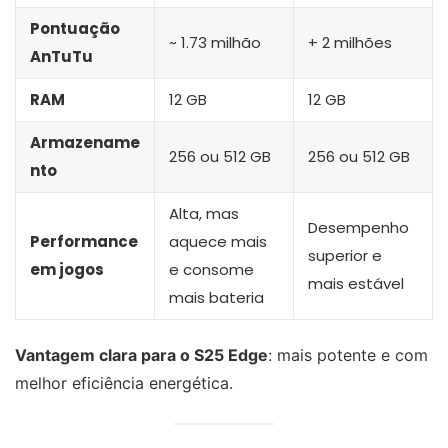
Pontuação
~ 1.73 milhão
+ 2 milhões
AnTuTu
RAM
12 GB
12 GB
Armazename
256 ou 512 GB
256 ou 512 GB
nto
Alta, mas
Desempenho
Performance
aquece mais
superior e
em jogos
e consome
mais estável
mais bateria
Vantagem clara para o S25 Edge
: mais potente e com
melhor eficiência energética.