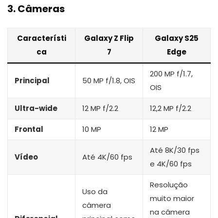
3. Câmeras
Característi
Galaxy Z Flip
Galaxy S25
ca
7
Edge
200 MP f/1.7,
Principal
50 MP f/1.8, OIS
OIS
Ultra-wide
12 MP f/2.2
12,2 MP f/2.2
Frontal
10 MP
12 MP
Até 8K/30 fps
Vídeo
Até 4K/60 fps
e 4K/60 fps
Resolução
Uso da
muito maior
câmera
na câmera