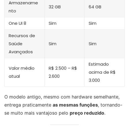
Armazename
32 GB
64 GB
nto
One UI 8
Sim
Sim
Recursos de
Saúde
Sim
Sim
Avançados
Estimado
Valor médio
R$ 2.500 – R$
acima de R$
atual
2.600
3.000
O modelo antigo, mesmo com hardware semelhante,
entrega praticamente
as mesmas funções
, tornando-
se muito mais vantajoso pelo
preço reduzido
.