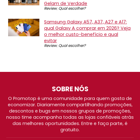
Gelam de Verdade
Review
,
Qual escolher?
Samsung Galaxy A57, A37, A27 e A17:
qual Galaxy A comprar em 2026? Veja
o melhor custo-benefício e qual
evitar
Review
,
Qual escolher?
SOBRE NÓS
O Promotop é uma comunidade para quem gosta de
economizar. Diariamente compartilhando promoções,
descontos e bugs em nossos grupos de promoções,
nosso time acompanha todas as lojas confiáveis atrás
das melhores oportunidades. Entre e faça parte, é
gratuito.