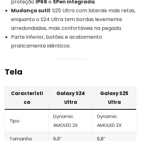
proteção
IP68
e
SPen integrada
.
Mudança sutil
: S25 Ultra com laterais mais retas,
enquanto o S24 Ultra tem bordas levemente
arredondadas, mais confortáveis na pegada.
Parte inferior, botões e acabamento
praticamente idênticos.
Tela
Característi
Galaxy S24
Galaxy S25
ca
Ultra
Ultra
Dynamic
Dynamic
Tipo
AMOLED 2X
AMOLED 2X
Tamanho
6,8”
6,8”