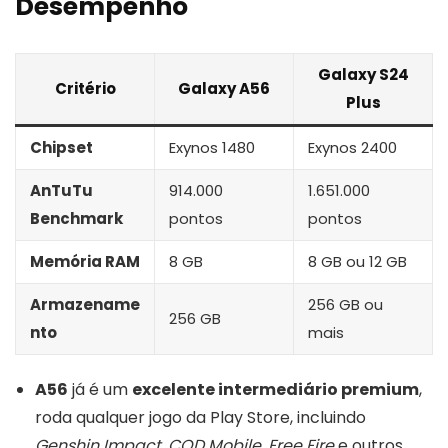
Desempenho
Galaxy S24
Critério
Galaxy A56
Plus
Chipset
Exynos 1480
Exynos 2400
AnTuTu
914.000
1.651.000
Benchmark
pontos
pontos
Memória RAM
8 GB
8 GB ou 12 GB
Armazename
256 GB ou
256 GB
nto
mais
A56
já é um
excelente intermediário premium
,
roda qualquer jogo da Play Store, incluindo
Genshin Impact
,
COD Mobile
,
Free Fire
e outros