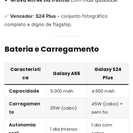
Grava em 4K na frontal
com mais qualidade.
✅
Vencedor
:
S24 Plus
– conjunto fotográfico
completo e digno de flagship.
Bateria e Carregamento
Característi
Galaxy S24
Galaxy A56
ca
Plus
Capacidade
5.000 mAh
4.900 mAh
Carregamen
45W (cabo) +
25W (cabo)
to
sem fio
Autonomia
1 dia com
1 dia intenso