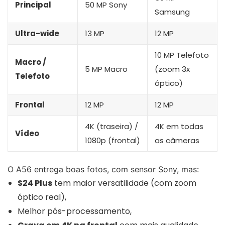
Principal
50 MP Sony
Samsung
Ultra-wide
13 MP
12 MP
10 MP Telefoto
Macro /
5 MP Macro
(zoom 3x
Telefoto
óptico)
Frontal
12 MP
12 MP
4K (traseira) /
4K em todas
Vídeo
1080p (frontal)
as câmeras
O A56 entrega boas fotos, com sensor Sony, mas:
S24 Plus
tem maior versatilidade (com zoom
óptico real),
Melhor pós-processamento,