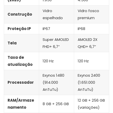
Vidro
Vidro fosco
Construção
espelhado
premium
Proteção IP
IP67
IP68
Super AMOLED
AMOLED 2X
Tela
FHD+ 6,7”
QHD+ 6,7”
Taxa de
120 Hz
120 Hz
atualização
Exynos 1480
Exynos 2400
Processador
(914.000
(1.651.000
AnTuTu)
AnTuTu)
RAM/Armaze
12 GB + 256 GB
8 GB + 256 GB
namento
(variações)