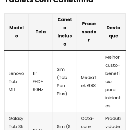
Canet
Proce
Model
a
Desta
Tela
ssado
o
Inclus
que
r
a
Melhor
custo-
Sim
Lenovo
11″
benefí
(Tab
MediaT
Tab
FHD+
cio
Pen
ek G88
M11
90Hz
para
Plus)
iniciant
es
Galaxy
Octa-
Produti
Tab S6
Sim (S
core
vidade