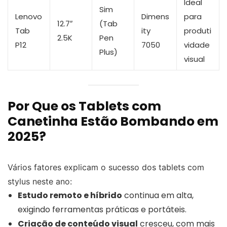
Ideal
Sim
Lenovo
Dimens
para
12.7″
(Tab
Tab
ity
produti
2.5K
Pen
P12
7050
vidade
Plus)
visual
Por Que os Tablets com
Canetinha Estão Bombando em
2025?
Vários fatores explicam o sucesso dos tablets com
stylus neste ano:
Estudo remoto e híbrido
continua em alta,
exigindo ferramentas práticas e portáteis.
Criação de conteúdo visual
cresceu, com mais