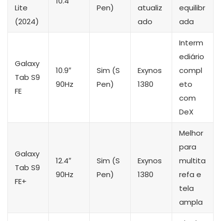
10.4″
Lite
Pen)
atualiz
equilibr
(2024)
ado
ada
Interm
ediário
Galaxy
10.9″
Sim (S
Exynos
compl
Tab S9
90Hz
Pen)
1380
eto
FE
com
DeX
Melhor
para
Galaxy
12.4″
Sim (S
Exynos
multita
Tab S9
90Hz
Pen)
1380
refa e
FE+
tela
ampla