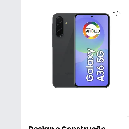
” />
Design e Construção