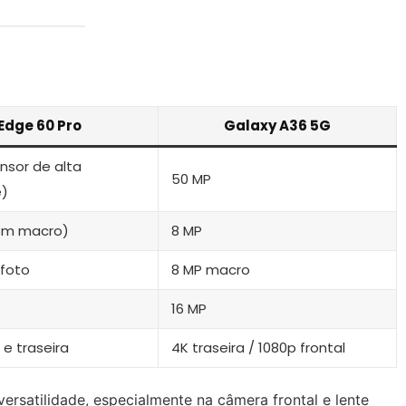
Edge 60 Pro
Galaxy A36 5G
nsor de alta
50 MP
e)
om macro)
8 MP
efoto
8 MP macro
16 MP
 e traseira
4K traseira / 1080p frontal
rsatilidade, especialmente na câmera frontal e lente