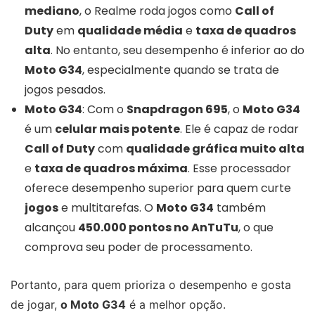
mediano
, o Realme roda jogos como
Call of
Duty
em
qualidade média
e
taxa de quadros
alta
. No entanto, seu desempenho é inferior ao do
Moto G34
, especialmente quando se trata de
jogos pesados.
Moto G34
: Com o
Snapdragon 695
, o
Moto G34
é um
celular mais potente
. Ele é capaz de rodar
Call of Duty
com
qualidade gráfica muito alta
e
taxa de quadros máxima
. Esse processador
oferece desempenho superior para quem curte
jogos
e multitarefas. O
Moto G34
também
alcançou
450.000 pontos no AnTuTu
, o que
comprova seu poder de processamento.
Portanto, para quem prioriza o desempenho e gosta
de jogar,
o Moto G34
é a melhor opção.