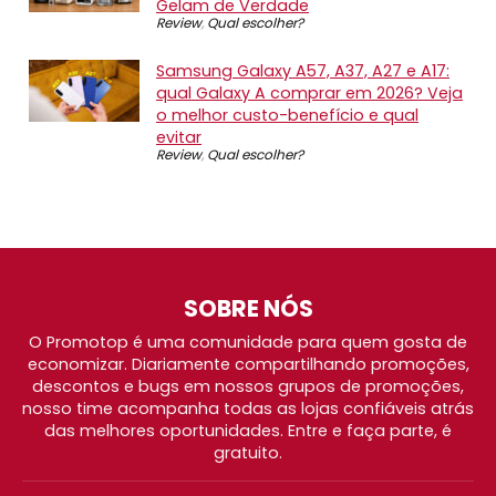
Gelam de Verdade
Review
,
Qual escolher?
Samsung Galaxy A57, A37, A27 e A17:
qual Galaxy A comprar em 2026? Veja
o melhor custo-benefício e qual
evitar
Review
,
Qual escolher?
SOBRE NÓS
O Promotop é uma comunidade para quem gosta de
economizar. Diariamente compartilhando promoções,
descontos e bugs em nossos grupos de promoções,
nosso time acompanha todas as lojas confiáveis atrás
das melhores oportunidades. Entre e faça parte, é
gratuito.