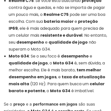
Realme C75
: Se você está buscando
proteção
contra água e quedas, e não se importa de pagar
um pouco mais, o
Realme C75
pode ser uma boa
escolha. Com sua
bateria maior
e
proteção
IP69
, ele é mais adequado para quem precisa de
um celular mais
resistente e durável
. No entanto,
seu
desempenho
e
qualidade de jogo
não
superam o Moto G34.
Moto G34
: Se o seu foco é
desempenho
e
qualidade de jogo
, o
Moto G34
é, sem dúvida, a
melhor escolha. Ele é mais barato,
tem melhor
desempenho em jogos
, e
taxa de atualização
mais alta
(120 Hz). Para quem busca um
celular
barato e potente
, o
Moto G34
é imbatível.
Se o
preço
e a
performance em jogos
são suas
prioridades,
o Moto G34 é a escolha certa
. Se você