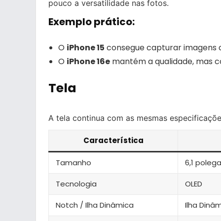
pouco a versatilidade nas fotos.
Exemplo prático:
O
iPhone 15
consegue capturar imagens co
O
iPhone 16e
mantém a qualidade, mas c
Tela
A tela continua com as mesmas especificaçõe
Característica
Tamanho
6,1 poleg
Tecnologia
OLED
Notch / Ilha Dinâmica
Ilha Dinâ