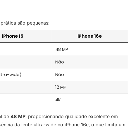
 prática são pequenas:
iPhone 15
iPhone 16e
48 MP
Não
ultra-wide)
Não
12 MP
4K
al de
48 MP
, proporcionando qualidade excelente em
sência da lente ultra-wide no iPhone 16e, o que limita um