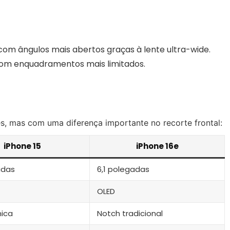
m ângulos mais abertos graças à lente ultra-wide.
om enquadramentos mais limitados.
s, mas com uma diferença importante no recorte frontal:
iPhone 15
iPhone 16e
adas
6,1 polegadas
OLED
mica
Notch tradicional