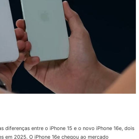
s diferenças entre o iPhone 15 e o novo iPhone 16e, dois
es em 2025. O iPhone 16e chegou ao mercado