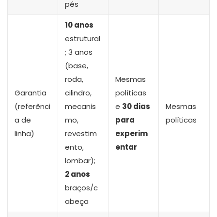
pés
10 anos
estrutural
; 3 anos
(base,
roda,
Mesmas
Garantia
cilindro,
políticas
(referênci
mecanis
e
30 dias
Mesmas
a de
mo,
para
políticas
linha)
revestim
experim
ento,
entar
lombar);
2 anos
braços/c
abeça