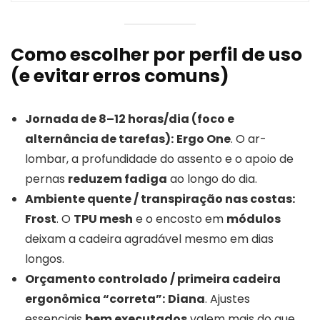
Como escolher por perfil de uso
(e evitar erros comuns)
Jornada de 8–12 horas/dia (foco e
alternância de tarefas):
Ergo One
. O ar-
lombar, a profundidade do assento e o apoio de
pernas
reduzem fadiga
ao longo do dia.
Ambiente quente / transpiração nas costas:
Frost
. O
TPU mesh
e o encosto em
módulos
deixam a cadeira agradável mesmo em dias
longos.
Orçamento controlado / primeira cadeira
ergonômica “correta”:
Diana
. Ajustes
essenciais
bem executados
valem mais do que