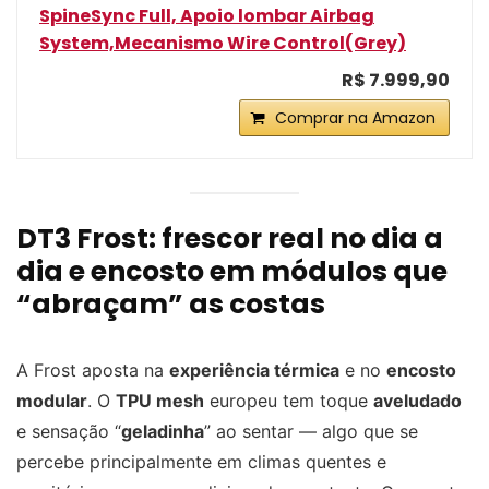
SpineSync Full, Apoio lombar Airbag
System,Mecanismo Wire Control(Grey)
R$ 7.999,90
Comprar na Amazon
DT3 Frost: frescor real no dia a
dia e encosto em módulos que
“abraçam” as costas
A Frost aposta na
experiência térmica
e no
encosto
modular
. O
TPU mesh
europeu tem toque
aveludado
e sensação “
geladinha
” ao sentar — algo que se
percebe principalmente em climas quentes e