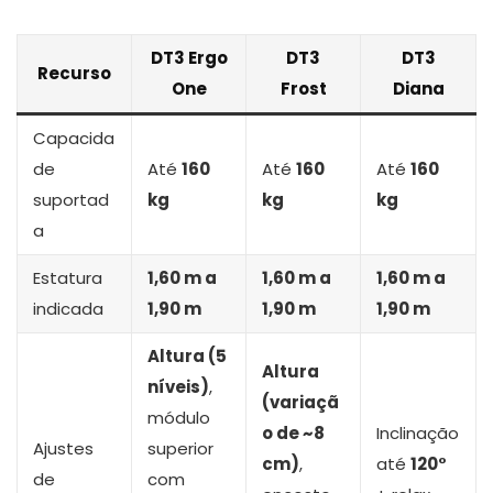
DT3 Ergo
DT3
DT3
Recurso
One
Frost
Diana
Capacida
de
Até
160
Até
160
Até
160
suportad
kg
kg
kg
a
Estatura
1,60 m a
1,60 m a
1,60 m a
indicada
1,90 m
1,90 m
1,90 m
Altura (5
Altura
níveis)
,
(variaçã
módulo
o de ~8
Inclinação
Ajustes
superior
cm)
,
até
120°
de
com