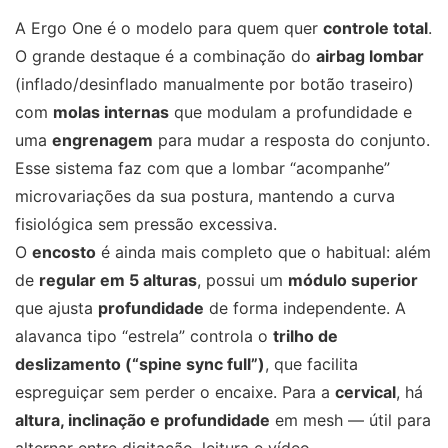
A Ergo One é o modelo para quem quer
controle total
.
O grande destaque é a combinação do
airbag lombar
(inflado/desinflado manualmente por botão traseiro)
com
molas internas
que modulam a profundidade e
uma
engrenagem
para mudar a resposta do conjunto.
Esse sistema faz com que a lombar “acompanhe”
microvariações da sua postura, mantendo a curva
fisiológica sem pressão excessiva.
O
encosto
é ainda mais completo que o habitual: além
de
regular em 5 alturas
, possui um
módulo superior
que ajusta
profundidade
de forma independente. A
alavanca tipo “estrela” controla o
trilho de
deslizamento (“spine sync full”)
, que facilita
espreguiçar sem perder o encaixe. Para a
cervical
, há
altura, inclinação e profundidade
em mesh — útil para
alternar entre digitação, leitura e vídeo.