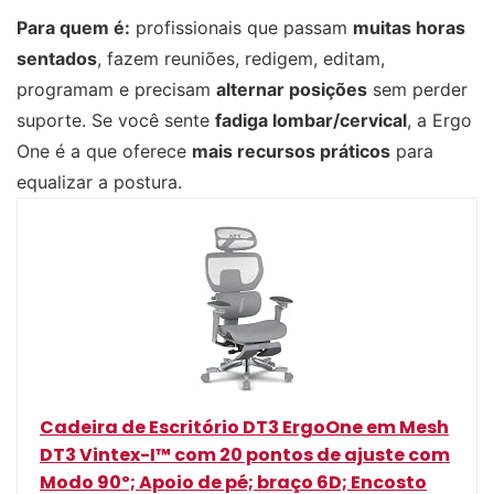
Para quem é:
profissionais que passam
muitas horas
sentados
, fazem reuniões, redigem, editam,
programam e precisam
alternar posições
sem perder
suporte. Se você sente
fadiga lombar/cervical
, a Ergo
One é a que oferece
mais recursos práticos
para
equalizar a postura.
Cadeira de Escritório DT3 ErgoOne em Mesh
DT3 Vintex-I™ com 20 pontos de ajuste com
Modo 90º; Apoio de pé; braço 6D; Encosto