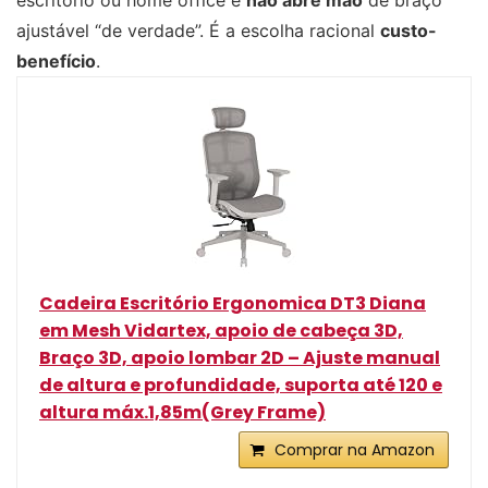
escritório ou home office e
não abre mão
de braço
ajustável “de verdade”. É a escolha racional
custo-
benefício
.
Cadeira Escritório Ergonomica DT3 Diana
em Mesh Vidartex, apoio de cabeça 3D,
Braço 3D, apoio lombar 2D – Ajuste manual
de altura e profundidade, suporta até 120 e
altura máx.1,85m(Grey Frame)
Comprar na Amazon