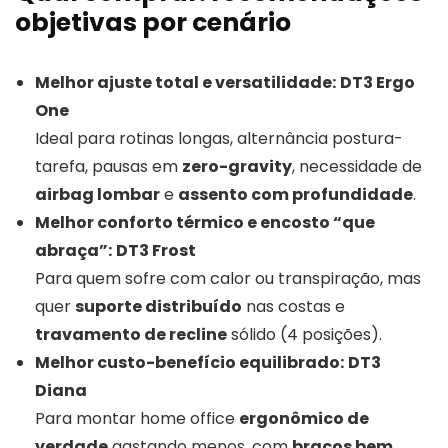
objetivas por cenário
Melhor ajuste total e versatilidade:
DT3 Ergo
One
Ideal para rotinas longas, alternância postura-
tarefa, pausas em
zero-gravity
, necessidade de
airbag lombar
e
assento com profundidade
.
Melhor conforto térmico e encosto “que
abraça”:
DT3 Frost
Para quem sofre com calor ou transpiração, mas
quer
suporte distribuído
nas costas e
travamento de recline
sólido (4 posições).
Melhor custo-benefício equilibrado:
DT3
Diana
Para montar home office
ergonômico de
verdade
gastando menos, com
braços bem