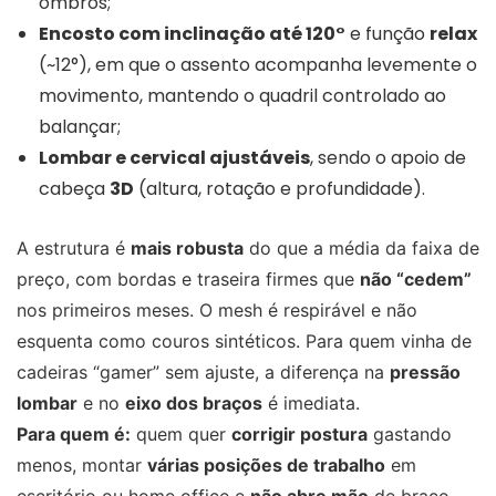
ombros;
Encosto com inclinação até 120°
e função
relax
(~12°), em que o assento acompanha levemente o
movimento, mantendo o quadril controlado ao
balançar;
Lombar e cervical ajustáveis
, sendo o apoio de
cabeça
3D
(altura, rotação e profundidade).
A estrutura é
mais robusta
do que a média da faixa de
preço, com bordas e traseira firmes que
não “cedem”
nos primeiros meses. O mesh é respirável e não
esquenta como couros sintéticos. Para quem vinha de
cadeiras “gamer” sem ajuste, a diferença na
pressão
lombar
e no
eixo dos braços
é imediata.
Para quem é:
quem quer
corrigir postura
gastando
menos, montar
várias posições de trabalho
em