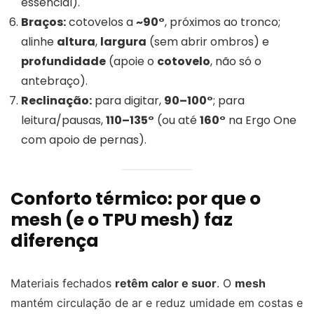
essencial).
Braços:
cotovelos a
~90°
, próximos ao tronco;
alinhe
altura
,
largura
(sem abrir ombros) e
profundidade
(apoie o
cotovelo
, não só o
antebraço).
Reclinação:
para digitar,
90–100°
; para
leitura/pausas,
110–135°
(ou até
160°
na Ergo One
com apoio de pernas).
Conforto térmico: por que o
mesh (e o TPU mesh) faz
diferença
Materiais fechados
retêm calor e suor
. O
mesh
mantém circulação de ar e reduz umidade em costas e