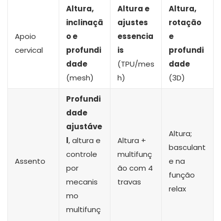
Altura,
Altura e
Altura,
inclinaçã
ajustes
rotação
Apoio
o e
essencia
e
cervical
profundi
is
profundi
dade
(TPU/mes
dade
(mesh)
h)
(3D)
Profundi
dade
ajustáve
Altura;
l
, altura e
Altura +
basculant
controle
multifunç
Assento
e na
por
ão com 4
função
mecanis
travas
relax
mo
multifunç