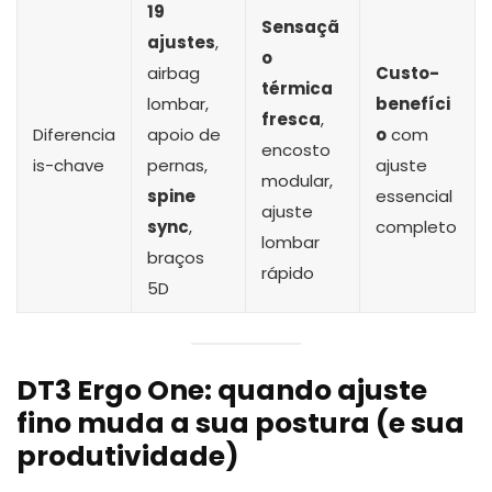
19
Sensaçã
ajustes
,
o
airbag
Custo-
térmica
lombar,
benefíci
fresca
,
Diferencia
apoio de
o
com
encosto
is-chave
pernas,
ajuste
modular,
spine
essencial
ajuste
sync
,
completo
lombar
braços
rápido
5D
DT3 Ergo One: quando ajuste
fino muda a sua postura (e sua
produtividade)