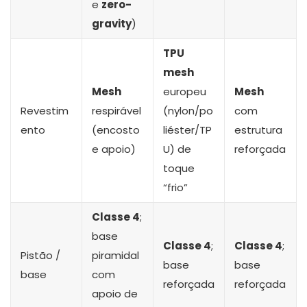
e
zero-
gravity
)
TPU
mesh
Mesh
europeu
Mesh
Revestim
respirável
(nylon/po
com
ento
(encosto
liéster/TP
estrutura
e apoio)
U) de
reforçada
toque
“frio”
Classe 4
;
base
Classe 4
;
Classe 4
;
Pistão /
piramidal
base
base
base
com
reforçada
reforçada
apoio de