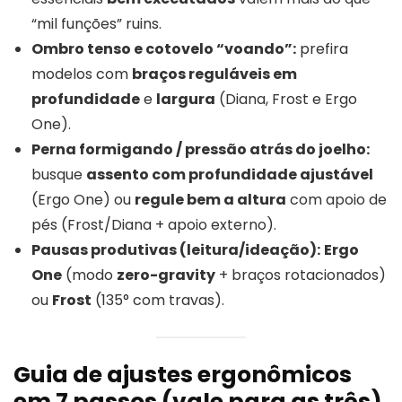
“mil funções” ruins.
Ombro tenso e cotovelo “voando”:
prefira
modelos com
braços reguláveis em
profundidade
e
largura
(Diana, Frost e Ergo
One).
Perna formigando / pressão atrás do joelho:
busque
assento com profundidade ajustável
(Ergo One) ou
regule bem a altura
com apoio de
pés (Frost/Diana + apoio externo).
Pausas produtivas (leitura/ideação):
Ergo
One
(modo
zero-gravity
+ braços rotacionados)
ou
Frost
(135° com travas).
Guia de ajustes ergonômicos
em 7 passos (vale para as três)