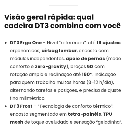
Visão geral rápida: qual
cadeira DT3 combina com você
DT3 Ergo One
– Nível “referência”: até
19 ajustes
ergonômicos,
airbag lombar
, encosto com
módulos independentes,
apoio de pernas
(modo
conforto e
zero-gravity
), braços
5D
com
rotação ampla e reclinação até
160°
. Indicação
para quem trabalha muitas horas (8–12 h/dia),
alternando tarefas e posições, e precisa de ajuste
fino milimétrico.
DT3 Frost
– “Tecnologia de conforto térmico”:
encosto segmentado em
tetra-painéis
,
TPU
mesh
de toque aveludado e sensação “geladinha”,