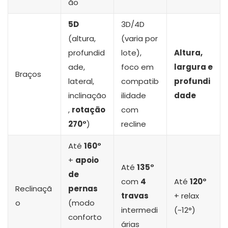
ão
5D
3D/4D
(altura,
(varia por
profundid
lote),
Altura,
ade,
foco em
largura e
Braços
lateral,
compatib
profundi
inclinação
ilidade
dade
,
rotação
com
270°
)
recline
Até
160°
+
apoio
Até
135°
de
com
4
Até
120°
Reclinaçã
pernas
travas
+ relax
o
(modo
intermedi
(~12°)
conforto
árias