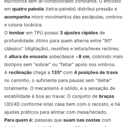
escritórios sem ar-condicionado constante. O encosto
em
quatro painéis
(tetra-painéis) distribui pressão e
acompanha
micro movimentos das escápulas, ombros
e coluna torácica.
O
lombar
em TPU possui
3 ajustes rápidos
de
profundidade: ótimo para quem alterna entre “90°
clássico” (digitação), reuniões e leitura/leves reclines.
A
altura do encosto
sobe/desce ~
8 cm
, cobrindo mais
biotipos sem “sobrar” ou “faltar” apoio nos ombros.
A
reclinação
chega a
135°
com
4 posições de trava
no caminho, o suficiente para pausas sem “deitar”
totalmente. O mecanismo é sólido, e a sensação de
estabilidade é boa ao travar. O conjunto de
braços
(3D/4D conforme lote) casa bem com o recosto, e há
ajustes práticos para alinhar com mesa/teclado.
Para quem é:
pessoas que
suam nas costas
com