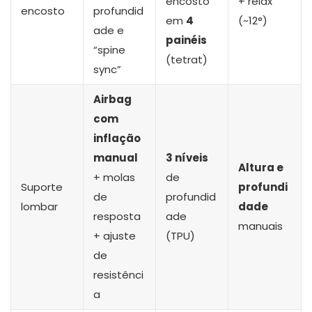
encosto
+ relax
encosto
profundid
em
4
(~12°)
ade e
painéis
“spine
(tetrat)
sync”
Airbag
com
inflação
manual
3 níveis
Altura e
+ molas
de
Suporte
profundi
de
profundid
lombar
dade
resposta
ade
manuais
+ ajuste
(TPU)
de
resistênci
a