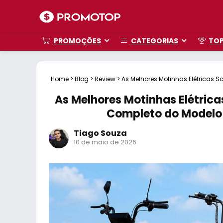
PROMOÇÕES
CATEGORIAS
TO
Home
>
Blog
>
Review
>
As Melhores Motinhas Elétricas 
ao Mais Potente
As Melhores Motinhas Elétric
Completo do Modelo 
Tiago Souza
10 de maio de 2026