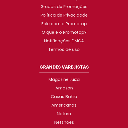
Grupos de Promoções
Política de Privacidade
Fale com o Promotop
O que é o Promotop?
Notificações DMCA
Termos de uso
GRANDES VAREJISTAS
Magazine Luiza
Amazon
Casas Bahia
Americanas
Natura
Netshoes