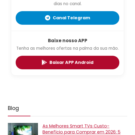
dias no canal.
Canal Telegram
Baixe nosso APP
Tenha as melhores ofertas na palma da sua mão.
Baixar APP Android
Blog
As Melhores Smart TVs Custo-
Benefício para Comprar em 2026: 5