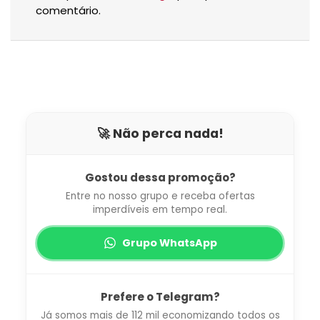
comentário.
🚀 Não perca nada!
Gostou dessa promoção?
Entre no nosso grupo e receba ofertas
imperdíveis em tempo real.
Grupo WhatsApp
Prefere o Telegram?
Já somos mais de 112 mil economizando todos os