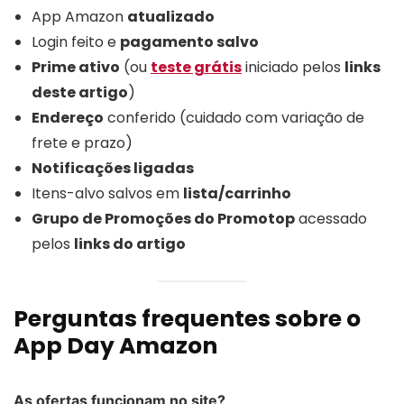
App Amazon
atualizado
Login feito e
pagamento salvo
Prime ativo
(ou
teste grátis
iniciado pelos
links
deste artigo
)
Endereço
conferido (cuidado com variação de
frete e prazo)
Notificações ligadas
Itens-alvo salvos em
lista/carrinho
Grupo de Promoções do Promotop
acessado
pelos
links do artigo
Perguntas frequentes sobre o
App Day Amazon
As ofertas funcionam no site?