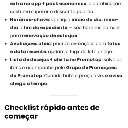
extra no app
+
pack econômico
; a combinação
costuma superar o desconto padrão.
Horários-chave:
verifique
início do dia
,
meio-
dia
e
fim do expediente
— são horários comuns
para
renovação de estoque
.
Avaliações úteis:
priorize avaliações com
fotos
e data recente
; ajudam a fugir de lote antigo.
Lista de desejos + alerta no Promotop:
salve os
itens e acompanhe pelo
Grupo de Promoções
do Promotop
. Quando bate o preço alvo,
o aviso
chega a tempo
.
Checklist rápido antes de
começar