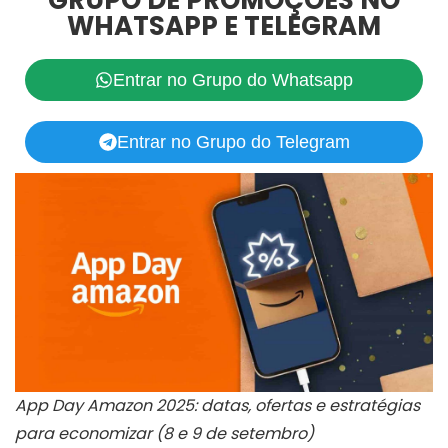
WHATSAPP E TELEGRAM
Entrar no Grupo do Whatsapp
Entrar no Grupo do Telegram
App Day Amazon 2025: datas, ofertas e estratégias
para economizar (8 e 9 de setembro)