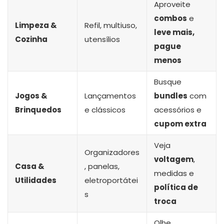
Aproveite
combos
e
Limpeza &
Refil, multiuso,
leve mais,
Cozinha
utensílios
pague
menos
Busque
Jogos &
Lançamentos
bundles
com
Brinquedos
e clássicos
acessórios e
cupom extra
Veja
Organizadores
voltagem
,
Casa &
, panelas,
medidas e
Utilidades
eletroportátei
política de
s
troca
Olhe