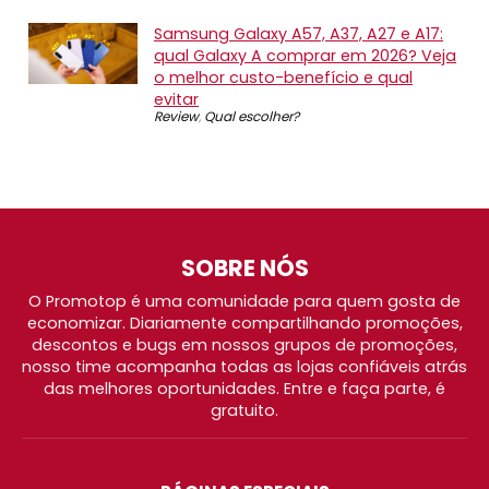
Samsung Galaxy A57, A37, A27 e A17:
qual Galaxy A comprar em 2026? Veja
o melhor custo-benefício e qual
evitar
Review
,
Qual escolher?
SOBRE NÓS
O Promotop é uma comunidade para quem gosta de
economizar. Diariamente compartilhando promoções,
descontos e bugs em nossos grupos de promoções,
nosso time acompanha todas as lojas confiáveis atrás
das melhores oportunidades. Entre e faça parte, é
gratuito.