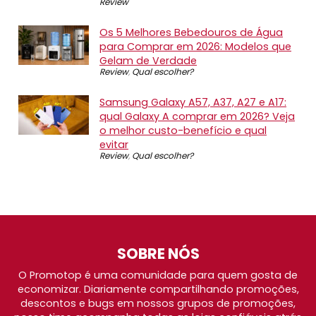
Review
Os 5 Melhores Bebedouros de Água
para Comprar em 2026: Modelos que
Gelam de Verdade
Review
,
Qual escolher?
Samsung Galaxy A57, A37, A27 e A17:
qual Galaxy A comprar em 2026? Veja
o melhor custo-benefício e qual
evitar
Review
,
Qual escolher?
SOBRE NÓS
O Promotop é uma comunidade para quem gosta de
economizar. Diariamente compartilhando promoções,
descontos e bugs em nossos grupos de promoções,