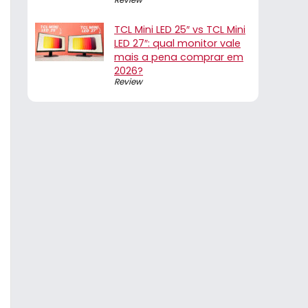
TCL Mini LED 25″ vs TCL Mini
LED 27″: qual monitor vale
mais a pena comprar em
2026?
Review