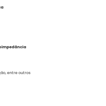
ca
bioimpedância
ção, entre outros