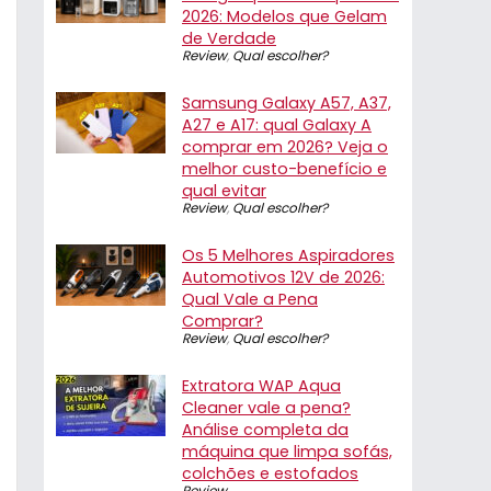
2026: Modelos que Gelam
de Verdade
Review
,
Qual escolher?
Samsung Galaxy A57, A37,
A27 e A17: qual Galaxy A
comprar em 2026? Veja o
melhor custo-benefício e
qual evitar
Review
,
Qual escolher?
Os 5 Melhores Aspiradores
Automotivos 12V de 2026:
Qual Vale a Pena
Comprar?
Review
,
Qual escolher?
Extratora WAP Aqua
Cleaner vale a pena?
Análise completa da
máquina que limpa sofás,
colchões e estofados
Review