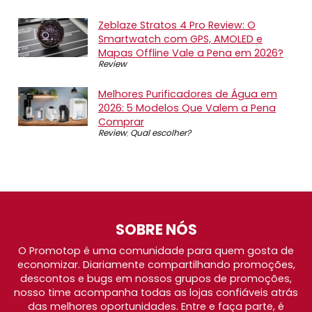
Zeblaze Stratos 4 Pro Review: O
Smartwatch com GPS, AMOLED e
Mapas Offline Vale a Pena em 2026?
Review
Melhores Purificadores de Água em
2026: 5 Modelos Que Valem a Pena
Comprar
Review
,
Qual escolher?
SOBRE NÓS
O Promotop é uma comunidade para quem gosta de
economizar. Diariamente compartilhando promoções,
descontos e bugs em nossos grupos de promoções,
nosso time acompanha todas as lojas confiáveis atrás
das melhores oportunidades. Entre e faça parte, é