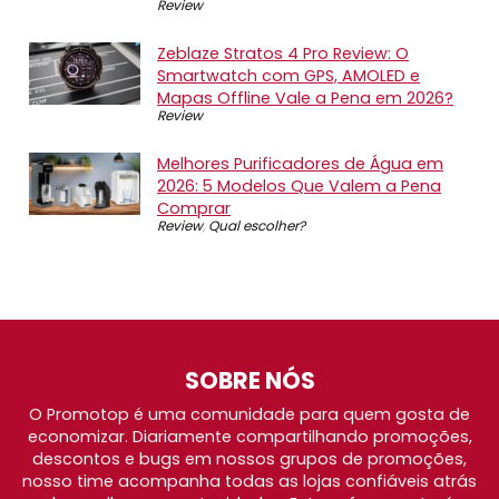
Review
Zeblaze Stratos 4 Pro Review: O
Smartwatch com GPS, AMOLED e
Mapas Offline Vale a Pena em 2026?
Review
Melhores Purificadores de Água em
2026: 5 Modelos Que Valem a Pena
Comprar
Review
,
Qual escolher?
SOBRE NÓS
O Promotop é uma comunidade para quem gosta de
economizar. Diariamente compartilhando promoções,
descontos e bugs em nossos grupos de promoções,
nosso time acompanha todas as lojas confiáveis atrás