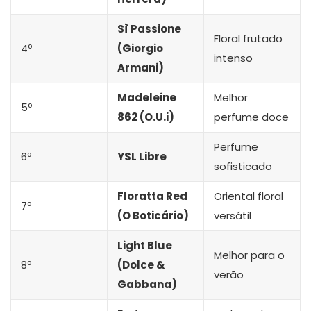
Sì Passione
Floral frutado
4º
(Giorgio
intenso
Armani)
Madeleine
Melhor
5º
862 (O.U.i)
perfume doce
Perfume
6º
YSL Libre
sofisticado
Floratta Red
Oriental floral
7º
(O Boticário)
versátil
Light Blue
Melhor para o
8º
(Dolce &
verão
Gabbana)