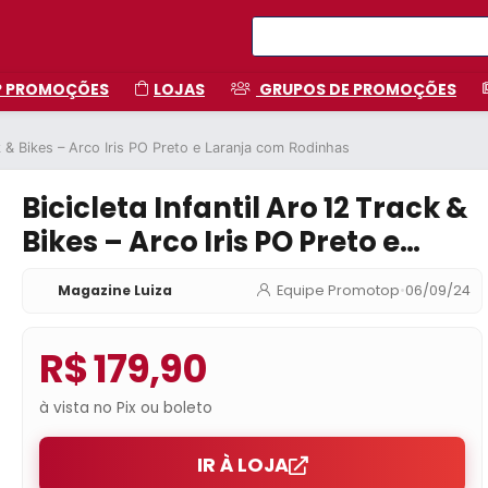
P PROMOÇÕES
LOJAS
GRUPOS DE PROMOÇÕES
ck & Bikes – Arco Iris PO Preto e Laranja com Rodinhas
Bicicleta Infantil Aro 12 Track &
Bikes – Arco Iris PO Preto e
Laranja com Rodinhas
Magazine Luiza
Equipe Promotop
•
06/09/24
R$ 179,90
à vista no Pix ou boleto
IR À LOJA