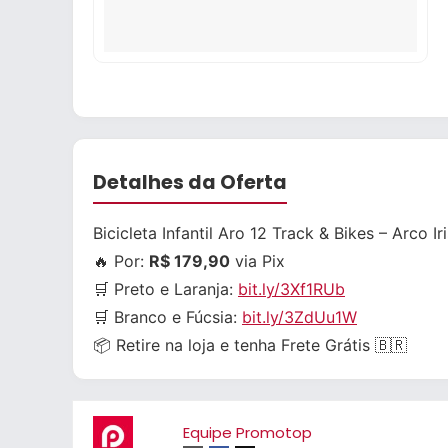
Detalhes da Oferta
Bicicleta Infantil Aro 12 Track & Bikes – Arco 
🔥 Por:
R$ 179,90
via Pix
🛒 Preto e Laranja:
bit.ly/3Xf1RUb
🛒 Branco e Fúcsia:
bit.ly/3ZdUu1W
📦 Retire na loja e tenha Frete Grátis 🇧🇷
Equipe Promotop