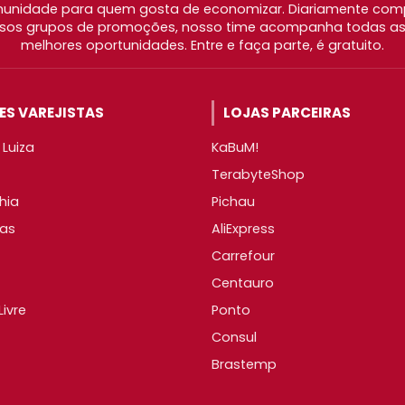
nidade para quem gosta de economizar. Diariamente com
os grupos de promoções, nosso time acompanha todas as l
melhores oportunidades. Entre e faça parte, é gratuito.
S VAREJISTAS
LOJAS PARCEIRAS
Luiza
KaBuM!
TerabyteShop
hia
Pichau
as
AliExpress
Carrefour
Centauro
ivre
Ponto
Consul
Brastemp