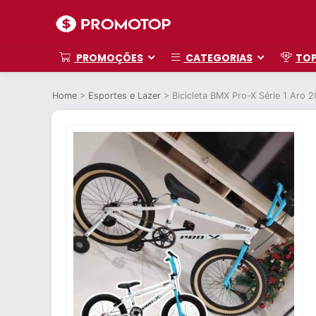
PROMOÇÕES
CATEGORIAS
TO
Home
>
Esportes e Lazer
>
Bicicleta BMX Pro-X Série 1 Aro 