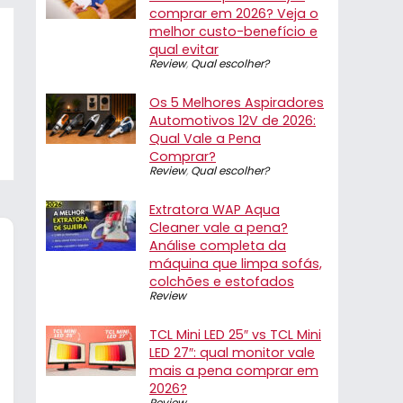
comprar em 2026? Veja o
melhor custo-benefício e
qual evitar
Review
,
Qual escolher?
Os 5 Melhores Aspiradores
Automotivos 12V de 2026:
Qual Vale a Pena
Comprar?
Review
,
Qual escolher?
Extratora WAP Aqua
Cleaner vale a pena?
Análise completa da
máquina que limpa sofás,
colchões e estofados
Review
TCL Mini LED 25″ vs TCL Mini
LED 27″: qual monitor vale
mais a pena comprar em
2026?
Review