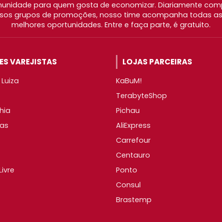
nidade para quem gosta de economizar. Diariamente com
os grupos de promoções, nosso time acompanha todas as l
melhores oportunidades. Entre e faça parte, é gratuito.
S VAREJISTAS
LOJAS PARCEIRAS
Luiza
KaBuM!
TerabyteShop
hia
Pichau
as
AliExpress
Carrefour
Centauro
ivre
Ponto
Consul
Brastemp