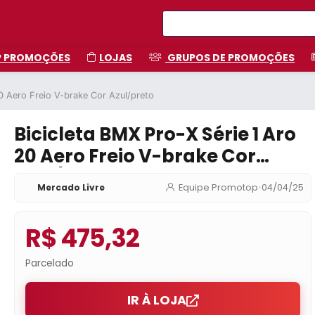
P PROMOÇÕES
LOJAS
GRUPOS DE PROMOÇÕES
20 Aero Freio V-brake Cor Azul/preto
Bicicleta BMX Pro-X Série 1 Aro
20 Aero Freio V-brake Cor
Azul/preto
Mercado Livre
Equipe Promotop
•
04/04/25
R$ 475,32
Parcelado
IR À LOJA