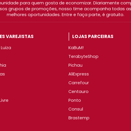
nidade para quem gosta de economizar. Diariamente com
os grupos de promoções, nosso time acompanha todas as l
melhores oportunidades. Entre e faça parte, é gratuito.
S VAREJISTAS
LOJAS PARCEIRAS
Luiza
KaBuM!
TerabyteShop
hia
Pichau
as
AliExpress
Carrefour
Centauro
ivre
Ponto
Consul
Brastemp