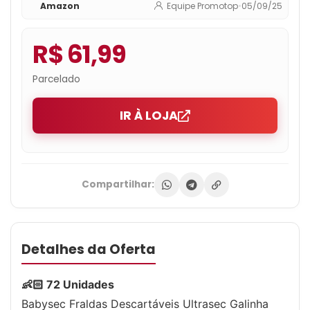
Amazon
Equipe Promotop
•
05/09/25
Babysec, Azul, M
R$ 61,99
Parcelado
IR À LOJA
Compartilhar:
Detalhes da Oferta
👶🏻 72 Unidades
Babysec Fraldas Descartáveis Ultrasec Galinha