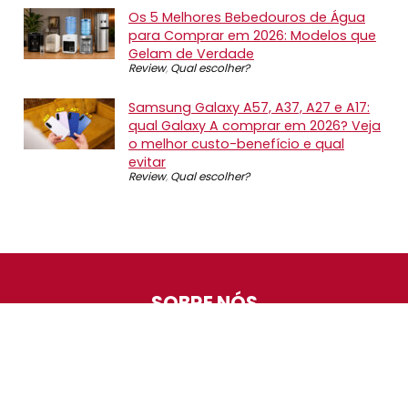
Os 5 Melhores Bebedouros de Água
para Comprar em 2026: Modelos que
Gelam de Verdade
Review
,
Qual escolher?
Samsung Galaxy A57, A37, A27 e A17:
qual Galaxy A comprar em 2026? Veja
o melhor custo-benefício e qual
evitar
Review
,
Qual escolher?
SOBRE NÓS
O Promotop é uma comunidade para quem gosta de
economizar. Diariamente compartilhando promoções,
descontos e bugs em nossos grupos de promoções,
nosso time acompanha todas as lojas confiáveis atrás
das melhores oportunidades. Entre e faça parte, é