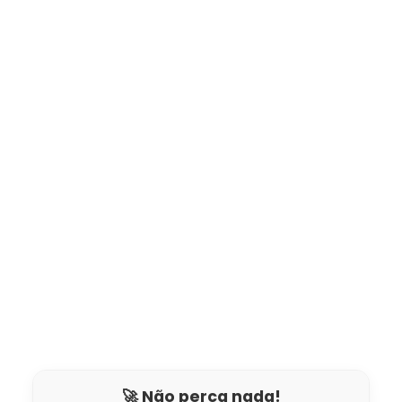
🚀 Não perca nada!