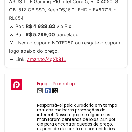
ASUS TUF Gaming F16 Intel Core 5, RTX 4050, 8
GB, 512 GB SSD, KeepOS,16.0” FHD – FX607VU-
RL054
🔥 Por:
R$ 4.688,62
via Pix
🔥 Por:
R$ 5.299,00
parcelado
🎯 Usem o cupom:
NOTE250
ou resgate o cupom
logo abaixo do preço!
🛒 Link:
amzn.to/4gXk81L
Equipe Promotop
Responsável pela curadoria em tempo
real das melhores promoções da
internet. Nossa equipe e algoritmos
monitoram centenas de lojas 24h por
dia para encontrar quedas de preço,
cupons de desconto e oportunidades