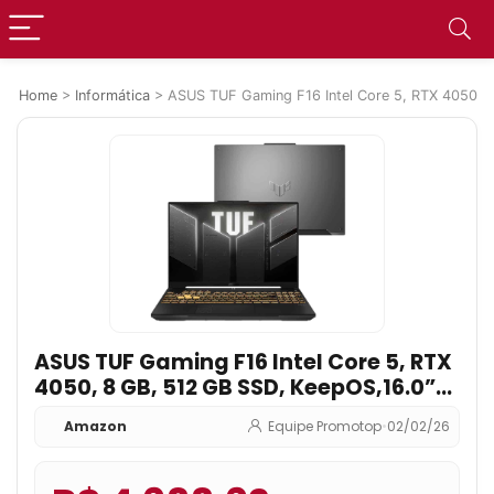
Home
>
Informática
>
ASUS TUF Gaming F16 Intel Core 5, RTX 4050,
ASUS TUF Gaming F16 Intel Core 5, RTX
4050, 8 GB, 512 GB SSD, KeepOS,16.0”
FHD, Mecha Gray – FX607VU-RL054
Amazon
Equipe Promotop
•
02/02/26