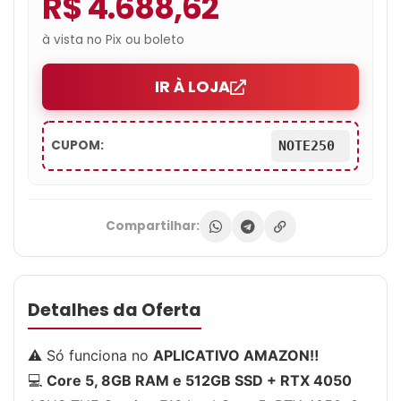
R$ 4.688,62
à vista no Pix ou boleto
IR À LOJA
CUPOM:
NOTE250
Compartilhar:
Detalhes da Oferta
⚠️ Só funciona no
APLICATIVO AMAZON‼️
💻
Core 5, 8GB RAM e 512GB SSD + RTX 4050