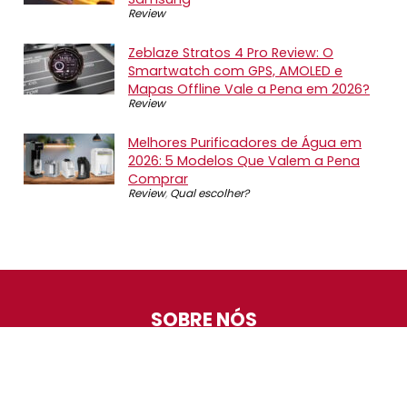
Review
Zeblaze Stratos 4 Pro Review: O
Smartwatch com GPS, AMOLED e
Mapas Offline Vale a Pena em 2026?
Review
Melhores Purificadores de Água em
2026: 5 Modelos Que Valem a Pena
Comprar
Review
,
Qual escolher?
SOBRE NÓS
O Promotop é uma comunidade para quem gosta de
economizar. Diariamente compartilhando promoções,
descontos e bugs em nossos grupos de promoções,
nosso time acompanha todas as lojas confiáveis atrás