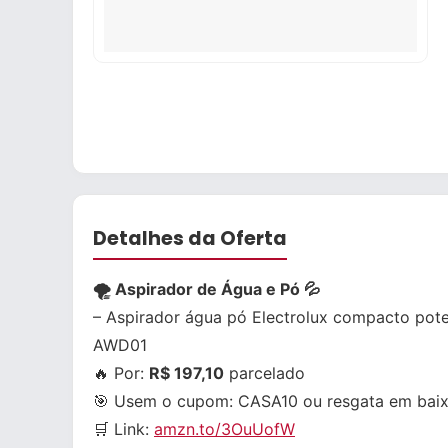
Detalhes da Oferta
🌪 Aspirador de Água e Pó 💦
– Aspirador água pó Electrolux compacto pote
AWD01
🔥 Por:
R$ 197,10
parcelado
🎯 Usem o cupom:
CASA10
ou resgata em bai
🛒 Link:
amzn.to/3OuUofW