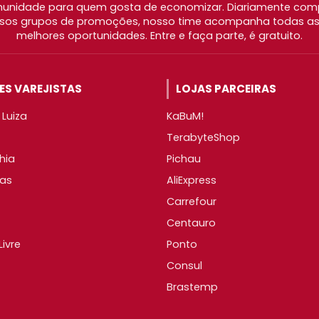
nidade para quem gosta de economizar. Diariamente com
os grupos de promoções, nosso time acompanha todas as l
melhores oportunidades. Entre e faça parte, é gratuito.
S VAREJISTAS
LOJAS PARCEIRAS
Luiza
KaBuM!
TerabyteShop
hia
Pichau
as
AliExpress
Carrefour
Centauro
ivre
Ponto
Consul
Brastemp