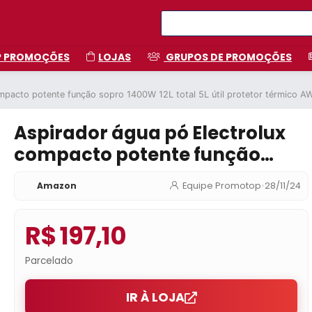
P PROMOÇÕES
LOJAS
GRUPOS DE PROMOÇÕES
mpacto potente função sopro 1400W 12L total 5L útil protetor térmico 
Aspirador água pó Electrolux
compacto potente função
sopro 1400W 12L total 5L útil
Amazon
Equipe Promotop
•
28/11/24
protetor térmico AWD01
R$ 197,10
Parcelado
IR À LOJA