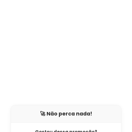
🚀 Não perca nada!
Gostou dessa promoção?