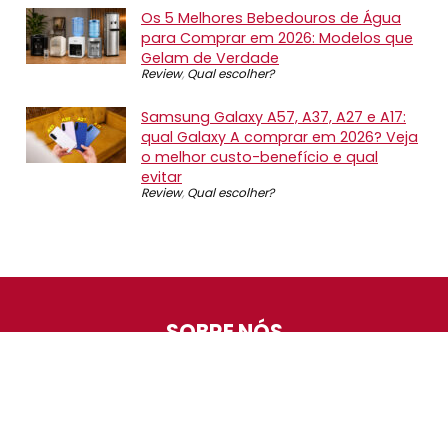
Os 5 Melhores Bebedouros de Água
para Comprar em 2026: Modelos que
Gelam de Verdade
Review
,
Qual escolher?
Samsung Galaxy A57, A37, A27 e A17:
qual Galaxy A comprar em 2026? Veja
o melhor custo-benefício e qual
evitar
Review
,
Qual escolher?
SOBRE NÓS
O Promotop é uma comunidade para quem gosta de
economizar. Diariamente compartilhando promoções,
descontos e bugs em nossos grupos de promoções,
nosso time acompanha todas as lojas confiáveis atrás
das melhores oportunidades. Entre e faça parte, é