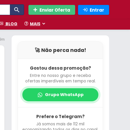
Enviar Oferta
Entrar
BLOG
MAIS
ci09m5/38agvci09m5 220v
🚀 Não perca nada!
Gostou dessa promoção?
Entre no nosso grupo e receba
ofertas imperdíveis em tempo real.
Grupo WhatsApp
Prefere o Telegram?
Já somos mais de 112 mil
economizando todos os dias no canal.