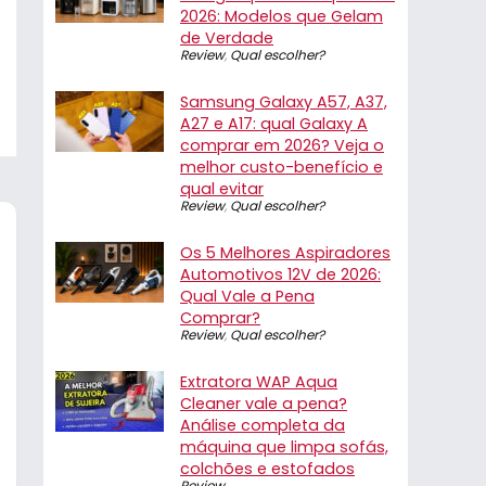
2026: Modelos que Gelam
de Verdade
Review
,
Qual escolher?
Samsung Galaxy A57, A37,
A27 e A17: qual Galaxy A
comprar em 2026? Veja o
melhor custo-benefício e
qual evitar
Review
,
Qual escolher?
Os 5 Melhores Aspiradores
Automotivos 12V de 2026:
Qual Vale a Pena
Comprar?
Review
,
Qual escolher?
Extratora WAP Aqua
Cleaner vale a pena?
Análise completa da
máquina que limpa sofás,
colchões e estofados
Review