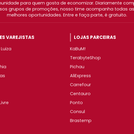
nidade para quem gosta de economizar. Diariamente com
os grupos de promoções, nosso time acompanha todas as l
melhores oportunidades. Entre e faça parte, é gratuito.
S VAREJISTAS
LOJAS PARCEIRAS
Luiza
KaBuM!
TerabyteShop
hia
Pichau
as
AliExpress
Carrefour
Centauro
ivre
Ponto
Consul
Brastemp