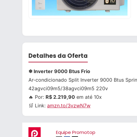
Detalhes da Oferta
❄ Inverter 9000 Btus Frio
Ar-condicionado Split Inverter 9000 Btus Spr
42agvci09m5/38agvci09m5 220v
🔥 Por:
R$ 2.219,90
em até 10x
🛒 Link:
amzn.to/3vzwN7w
Equipe Promotop