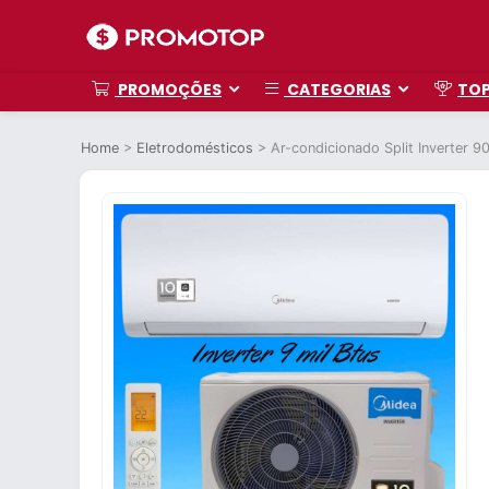
PROMOÇÕES
CATEGORIAS
TO
Home
>
Eletrodomésticos
>
Ar-condicionado Split Inverter