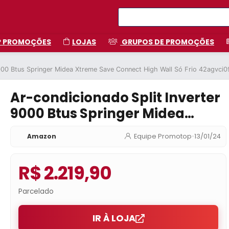
P PROMOÇÕES
LOJAS
GRUPOS DE PROMOÇÕES
 9000 Btus Springer Midea Xtreme Save Connect High Wall Só Frio 42agv
Ar-condicionado Split Inverter
9000 Btus Springer Midea
Xtreme Save Connect High
Amazon
Equipe Promotop
•
13/01/24
Wall Só Frio
42agvci09m5/38agvci09m5
R$ 2.219,90
220v
Parcelado
IR À LOJA