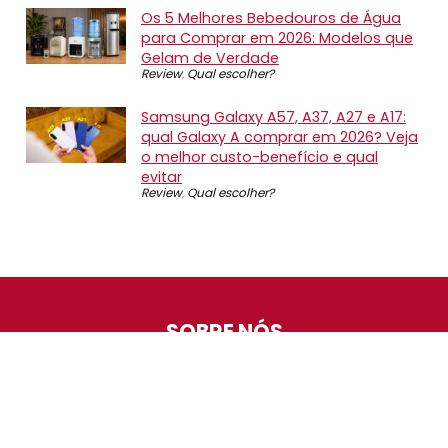
Os 5 Melhores Bebedouros de Água
para Comprar em 2026: Modelos que
Gelam de Verdade
Review
,
Qual escolher?
Samsung Galaxy A57, A37, A27 e A17:
qual Galaxy A comprar em 2026? Veja
o melhor custo-benefício e qual
evitar
Review
,
Qual escolher?
SOBRE NÓS
O Promotop é uma comunidade para quem gosta de
economizar. Diariamente compartilhando promoções,
descontos e bugs em nossos grupos de promoções,
nosso time acompanha todas as lojas confiáveis atrás
das melhores oportunidades. Entre e faça parte, é