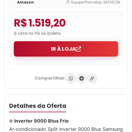
Amazon
Equipe Promotop
•
28/05/26
Ar09dyfaawknaz/ar09dyfaawkxaz
220v
R$ 1.519,20
à vista no Pix ou boleto
IR À LOJA
Compartilhar:
Detalhes da Oferta
❄️
Inverter 9000 Btus Frio
Ar-condicionado Split Inverter 9000 Btus Samsung