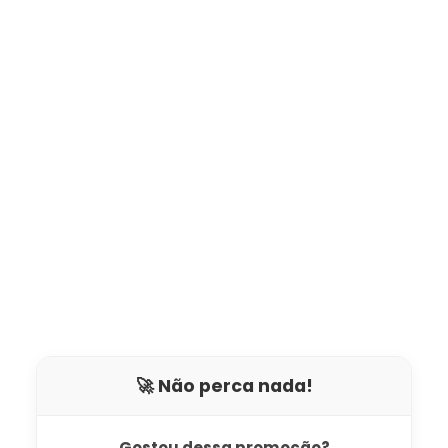
🚀 Não perca nada!
Gostou dessa promoção?