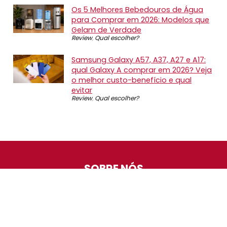
Os 5 Melhores Bebedouros de Água
para Comprar em 2026: Modelos que
Gelam de Verdade
Review
,
Qual escolher?
Samsung Galaxy A57, A37, A27 e A17:
qual Galaxy A comprar em 2026? Veja
o melhor custo-benefício e qual
evitar
Review
,
Qual escolher?
SOBRE NÓS
O Promotop é uma comunidade para quem gosta de
economizar. Diariamente compartilhando promoções,
descontos e bugs em nossos grupos de promoções,
nosso time acompanha todas as lojas confiáveis atrás
das melhores oportunidades. Entre e faça parte, é