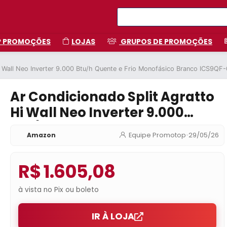
P PROMOÇÕES
LOJAS
GRUPOS DE PROMOÇÕES
i Wall Neo Inverter 9.000 Btu/h Quente e Frio Monofásico Branco ICS9Q
Ar Condicionado Split Agratto
Hi Wall Neo Inverter 9.000
Btu/h Quente e Frio Monofásico
Amazon
Equipe Promotop
•
29/05/26
Branco ICS9QF-02-220V
R$ 1.605,08
à vista no Pix ou boleto
IR À LOJA