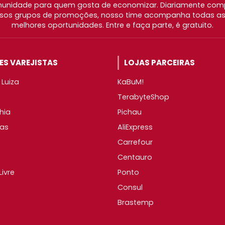
nidade para quem gosta de economizar. Diariamente com
os grupos de promoções, nosso time acompanha todas as l
melhores oportunidades. Entre e faça parte, é gratuito.
S VAREJISTAS
LOJAS PARCEIRAS
Luiza
KaBuM!
TerabyteShop
hia
Pichau
as
AliExpress
Carrefour
Centauro
ivre
Ponto
Consul
Brastemp