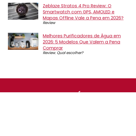
Zeblaze Stratos 4 Pro Review: O
Smartwatch com GPS, AMOLED e
Mapas Offline Vale a Pena em 2026?
Review
Melhores Purificadores de Água em
2026: 5 Modelos Que Valem a Pena
Comprar
Review
,
Qual escolher?
SOBRE NÓS
O Promotop é uma comunidade para quem gosta de
economizar. Diariamente compartilhando promoções,
descontos e bugs em nossos grupos de promoções,
nosso time acompanha todas as lojas confiáveis atrás
das melhores oportunidades. Entre e faça parte, é
gratuito.