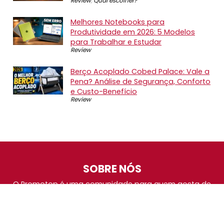
Review
,
Qual escolher?
Melhores Notebooks para
Produtividade em 2026: 5 Modelos
para Trabalhar e Estudar
Review
Berço Acoplado Cobed Palace: Vale a
Pena? Análise de Segurança, Conforto
e Custo-Benefício
Review
SOBRE NÓS
O Promotop é uma comunidade para quem gosta de
economizar. Diariamente compartilhando promoções,
descontos e bugs em nossos grupos de promoções,
nosso time acompanha todas as lojas confiáveis atrás
das melhores oportunidades. Entre e faça parte, é