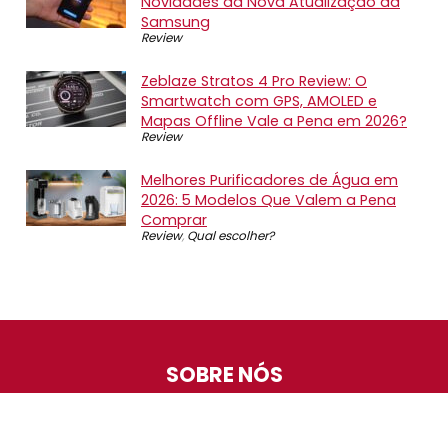
Novidades da Nova Atualização da
Samsung
Review
Zeblaze Stratos 4 Pro Review: O
Smartwatch com GPS, AMOLED e
Mapas Offline Vale a Pena em 2026?
Review
Melhores Purificadores de Água em
2026: 5 Modelos Que Valem a Pena
Comprar
Review
,
Qual escolher?
SOBRE NÓS
O Promotop é uma comunidade para quem gosta de
economizar. Diariamente compartilhando promoções,
descontos e bugs em nossos grupos de promoções,