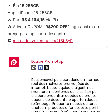
🍎
É o 15 256GB
Apple iPhone 15 256GB
🔥 Por:
R$ 4.164,15
via Pix
⚠️ Ative o CUPOM
“R$200 OFF”
logo abaixo do
preço para aplicar o desconto.
🛒
mercadolivre.com/sec/2tSb6yP
Equipe Promotop
Responsável pela curadoria em tempo
real das melhores promoções da
internet. Nossa equipe e algoritmos
monitoram centenas de lojas 24h por
dia para encontrar quedas de preço,
cupons de desconto e oportunidades
relâmpago. Enquanto nossos editores
analisam produtos a fundo, este perfil
garante que você não perca nenhuma