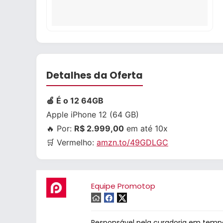
Detalhes da Oferta
🍏 É o 12 64GB
Apple iPhone 12 (64 GB)
🔥 Por:
R$ 2.999,00
em até 10x
🛒 Vermelho:
amzn.to/49GDLGC
Equipe Promotop
Responsável pela curadoria em tempo