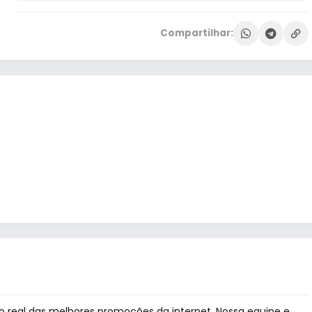
Compartilhar:
 real das melhores promoções da internet. Nossa equipe e