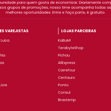
nidade para quem gosta de economizar. Diariamente com
os grupos de promoções, nosso time acompanha todas as l
melhores oportunidades. Entre e faça parte, é gratuito.
S VAREJISTAS
LOJAS PARCEIRAS
Luiza
KaBuM!
TerabyteShop
hia
Pichau
as
AliExpress
Carrefour
Centauro
ivre
Ponto
Consul
Brastemp