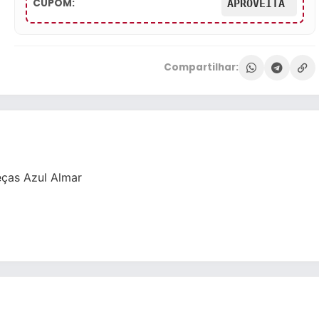
CUPOM:
APROVEITA
Compartilhar:
eças Azul Almar