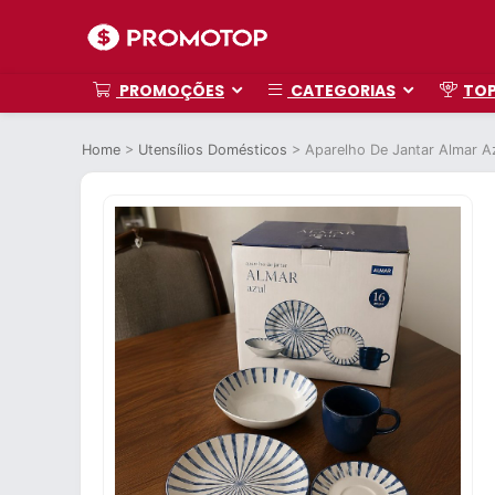
PROMOÇÕES
CATEGORIAS
TO
Home
>
Utensílios Domésticos
>
Aparelho De Jantar Almar A