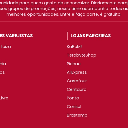
nidade para quem gosta de economizar. Diariamente com
os grupos de promoções, nosso time acompanha todas as l
melhores oportunidades. Entre e faça parte, é gratuito.
S VAREJISTAS
LOJAS PARCEIRAS
Luiza
KaBuM!
TerabyteShop
hia
Pichau
as
AliExpress
Carrefour
Centauro
ivre
Ponto
Consul
Brastemp