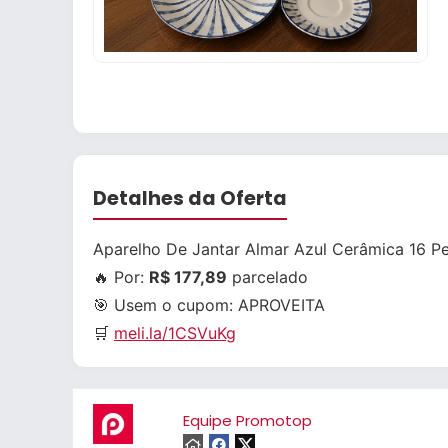
Detalhes da Oferta
Aparelho De Jantar Almar Azul Cerâmica 16 P
🔥 Por:
R$ 177,89
parcelado
🎯 Usem o cupom:
APROVEITA
🛒
meli.la/1CSVuKg
Equipe Promotop