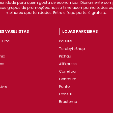
nidade para quem gosta de economizar. Diariamente com
os grupos de promoções, nosso time acompanha todas as l
melhores oportunidades. Entre e faça parte, é gratuito.
S VAREJISTAS
LOJAS PARCEIRAS
Luiza
KaBuM!
TerabyteShop
hia
Pichau
as
AliExpress
Carrefour
Centauro
ivre
Ponto
Consul
Brastemp