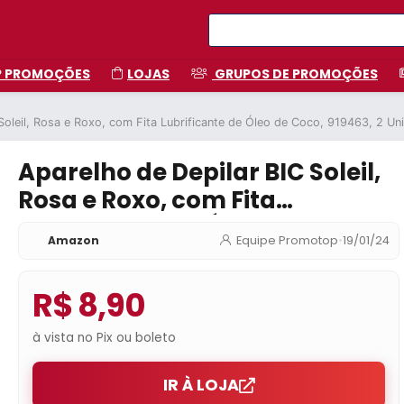
P PROMOÇÕES
LOJAS
GRUPOS DE PROMOÇÕES
Soleil, Rosa e Roxo, com Fita Lubrificante de Óleo de Coco, 919463, 2 Un
Aparelho de Depilar BIC Soleil,
Rosa e Roxo, com Fita
Lubrificante de Óleo de Coco,
Amazon
Equipe Promotop
•
19/01/24
919463, 2 Unidades
R$ 8,90
à vista no Pix ou boleto
IR À LOJA