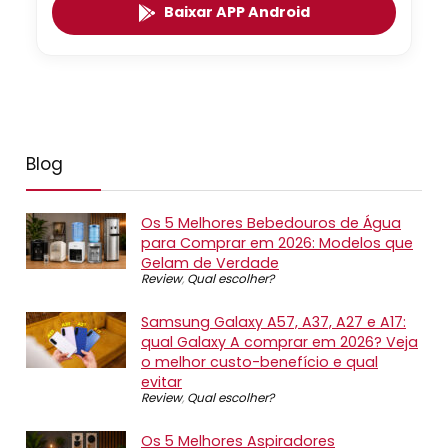
Baixar APP Android
Blog
Os 5 Melhores Bebedouros de Água
para Comprar em 2026: Modelos que
Gelam de Verdade
Review
,
Qual escolher?
Samsung Galaxy A57, A37, A27 e A17:
qual Galaxy A comprar em 2026? Veja
o melhor custo-benefício e qual
evitar
Review
,
Qual escolher?
Os 5 Melhores Aspiradores