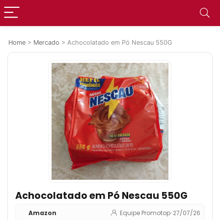
Home
>
Mercado
>
Achocolatado em Pó Nescau 550G
Achocolatado em Pó Nescau 550G
Amazon
Equipe Promotop
•
27/07/26