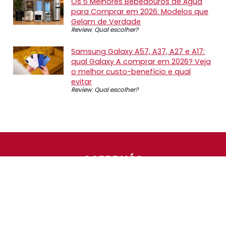
Os 5 Melhores Bebedouros de Água
para Comprar em 2026: Modelos que
Gelam de Verdade
Review
,
Qual escolher?
Samsung Galaxy A57, A37, A27 e A17:
qual Galaxy A comprar em 2026? Veja
o melhor custo-benefício e qual
evitar
Review
,
Qual escolher?
SOBRE NÓS
O Promotop é uma comunidade para quem gosta de
economizar. Diariamente compartilhando promoções,
descontos e bugs em nossos grupos de promoções,
nosso time acompanha todas as lojas confiáveis atrás
das melhores oportunidades. Entre e faça parte, é
gratuito.