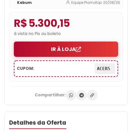
Kabum
Equipe Promotop
•
20/08/25
Gutta – Anv15-51-7037
R$ 5.300,15
à vista no Pix ou boleto
IR À LOJA
CUPOM:
ACER5
Compartilhar:
Detalhes da Oferta