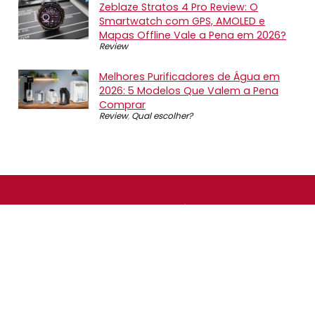
Zeblaze Stratos 4 Pro Review: O
Smartwatch com GPS, AMOLED e
Mapas Offline Vale a Pena em 2026?
Review
Melhores Purificadores de Água em
2026: 5 Modelos Que Valem a Pena
Comprar
Review
,
Qual escolher?
SOBRE NÓS
O Promotop é uma comunidade para quem gosta de
economizar. Diariamente compartilhando promoções,
descontos e bugs em nossos grupos de promoções,
nosso time acompanha todas as lojas confiáveis atrás
das melhores oportunidades. Entre e faça parte, é
gratuito.