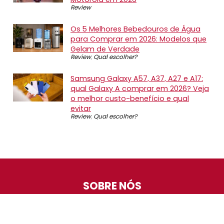
Review
Os 5 Melhores Bebedouros de Água
para Comprar em 2026: Modelos que
Gelam de Verdade
Review
,
Qual escolher?
Samsung Galaxy A57, A37, A27 e A17:
qual Galaxy A comprar em 2026? Veja
o melhor custo-benefício e qual
evitar
Review
,
Qual escolher?
SOBRE NÓS
O Promotop é uma comunidade para quem gosta de
economizar. Diariamente compartilhando promoções,
descontos e bugs em nossos grupos de promoções,