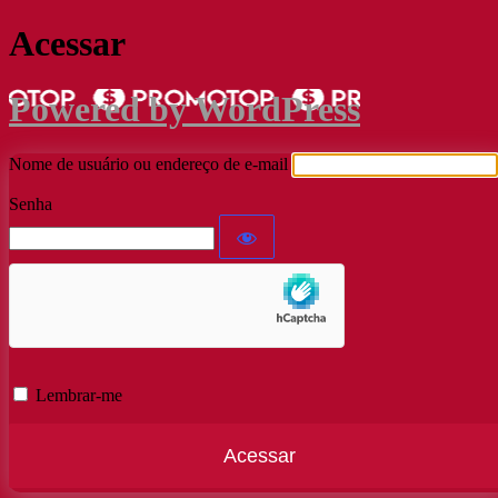
Acessar
Powered by WordPress
Nome de usuário ou endereço de e-mail
Senha
Lembrar-me