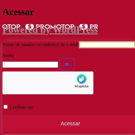
Acessar
Powered by WordPress
Nome de usuário ou endereço de e-mail
Senha
Lembrar-me