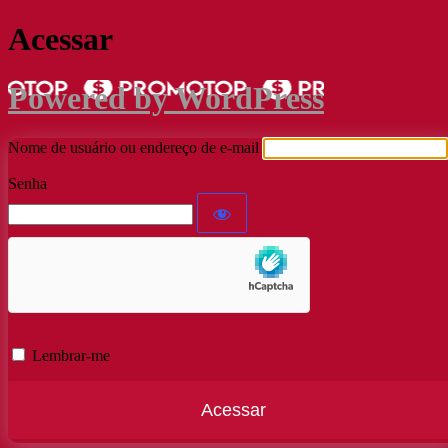
Acessar
Powered by WordPress
Nome de usuário ou endereço de e-mail
Senha
Lembrar-me