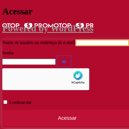
Acessar
Powered by WordPress
Nome de usuário ou endereço de e-mail
Senha
Lembrar-me