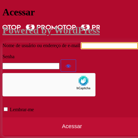
Acessar
Powered by WordPress
Nome de usuário ou endereço de e-mail
Senha
Lembrar-me