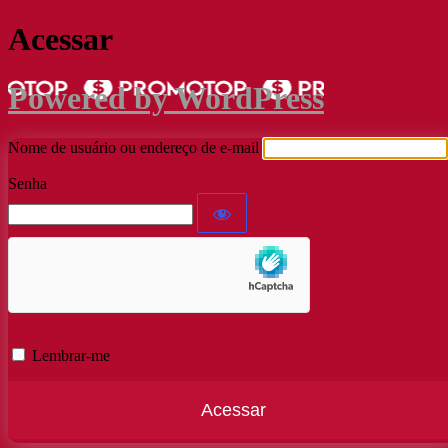
Acessar
Powered by WordPress
Nome de usuário ou endereço de e-mail
Senha
Lembrar-me