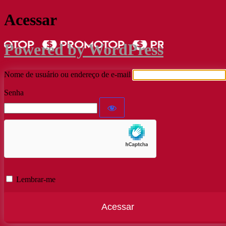
Acessar
Powered by WordPress
Nome de usuário ou endereço de e-mail
Senha
Lembrar-me