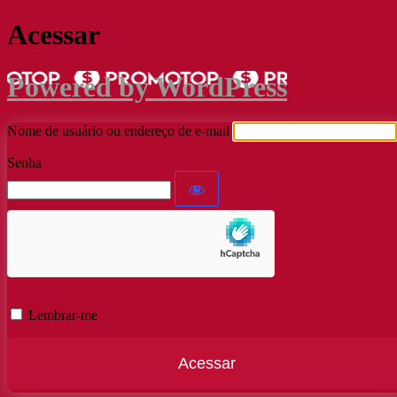
Acessar
Powered by WordPress
Nome de usuário ou endereço de e-mail
Senha
Lembrar-me